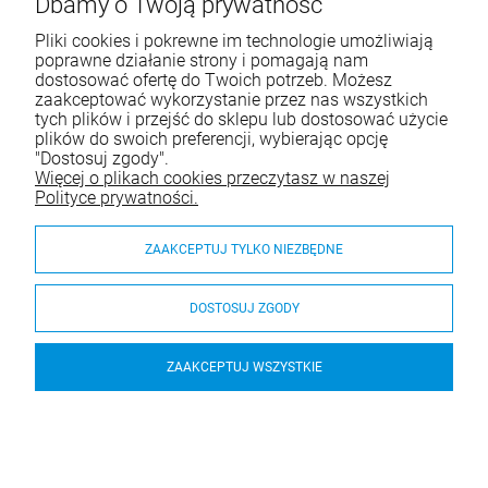
Dbamy o Twoją prywatność
przysłowych
Pliki cookies i pokrewne im technologie umożliwiają
poprawne działanie strony i pomagają nam
Tel.:
609-293-502
dostosować ofertę do Twoich potrzeb. Możesz
E-mail:
sklep@wentylator24.com.pl
zaakceptować wykorzystanie przez nas wszystkich
tych plików i przejść do sklepu lub dostosować użycie
plików do swoich preferencji, wybierając opcję
"Dostosuj zgody".
INFORMACJE
Więcej o plikach cookies przeczytasz w naszej
Polityce prywatności.
ZAKUPY
ZAAKCEPTUJ TYLKO NIEZBĘDNE
KATEGORIE
O firmie
DOSTOSUJ ZGODY
ZAAKCEPTUJ WSZYSTKIE
© 2026 wentylator24.com.pl. Wszelkie prawa zastrzeżone.
Styl graficzny i aplikacje ShopGadget.pl
Sklep internetowy
Shoper.pl