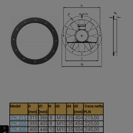
Model
D
d1
N
d3
d4
d5
Cena netto
[mm]
[mm]
[mm]
PLN
PK 315
315
366
8
M10
35
404
215,00
PK 355
355
405
8
M10
35
454
225,00
PK 400
400
448
12
M10
35
504
245,00