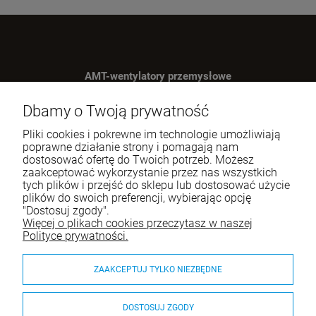
AMT-wentylatory przemysłowe
U nas zanjdziesz niezbędne urządzenia do wentylacji obiektów
Dbamy o Twoją prywatność
przysłowych
Pliki cookies i pokrewne im technologie umożliwiają
poprawne działanie strony i pomagają nam
Tel.:
609-293-502
dostosować ofertę do Twoich potrzeb. Możesz
zaakceptować wykorzystanie przez nas wszystkich
E-mail:
sklep@wentylator24.com.pl
tych plików i przejść do sklepu lub dostosować użycie
plików do swoich preferencji, wybierając opcję
"Dostosuj zgody".
INFORMACJE
Więcej o plikach cookies przeczytasz w naszej
Polityce prywatności.
ZAKUPY
ZAAKCEPTUJ TYLKO NIEZBĘDNE
KATEGORIE
O firmie
DOSTOSUJ ZGODY