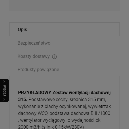
Opis
Bezpieczeństwo
Koszty dostawy
Cena nie zawiera ewentualnych kosztów płatności
Produkty powiązane
WIĘCEJ
PRZYKŁADOWY Zestaw wentylacji dachowej
315.
Podstawowe cechy: średnica 315 mm,
wykonanie z blachy ocynkowanej, wywietrzak
dachowy WCO, podstawa dachowa B II /1000
, wentylator wyciągowy o wydajności ok
2000 m3/h (silnik 0,15kW/230V)