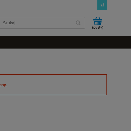
(pusty)
pny.