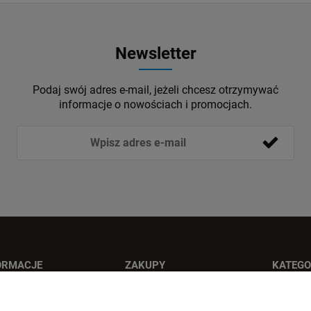
Newsletter
Podaj swój adres e-mail, jeżeli chcesz otrzymywać
informacje o nowościach i promocjach.
ORMACJE
ZAKUPY
KATEGO
ulamin sklepu
Koszty dostawy
Wentyl
ityka prywatności
Czas realizacji zamówień
Wentyla