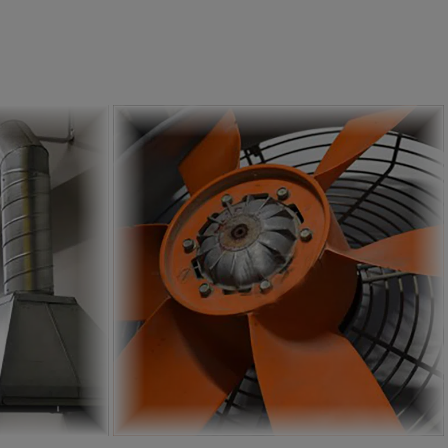
Wentylator Kominowy
Wirnik Osiowy
ZOBACZ
ZOBACZ