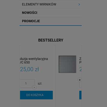
ELEMENTY WIRNIKÓW
NOWOŚCI
PROMOCJE
BESTSELLERY
tylacyjna
Żaluzja wentylacyjna
PVC 500
zł
290,00 zł
+
szt.
szt.
-
SZYKA
DO KOSZYKA