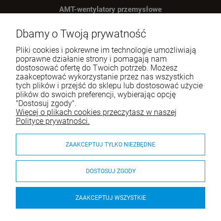
AMT-wentylatory przemysłowe
U nas zanjdziesz niezbędne urządzenia do wentylacji obiektów
Dbamy o Twoją prywatność
przysłowych
Pliki cookies i pokrewne im technologie umożliwiają
poprawne działanie strony i pomagają nam
Tel.:
609-293-502
dostosować ofertę do Twoich potrzeb. Możesz
E-mail:
sklep@wentylator24.com.pl
zaakceptować wykorzystanie przez nas wszystkich
tych plików i przejść do sklepu lub dostosować użycie
plików do swoich preferencji, wybierając opcję
"Dostosuj zgody".
INFORMACJE
Więcej o plikach cookies przeczytasz w naszej
Polityce prywatności.
ZAKUPY
ZAAKCEPTUJ TYLKO NIEZBĘDNE
KATEGORIE
O firmie
DOSTOSUJ ZGODY
ZAAKCEPTUJ WSZYSTKIE