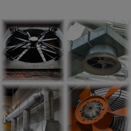
Wentylator Kanałowy
Wentylator Ścienny
ZOBACZ
ZOBACZ
Wentylator Kominowy
Wirnik Osiowy
ZOBACZ
ZOBACZ